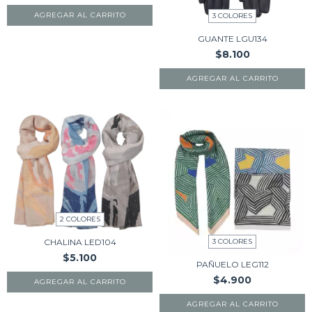
AGREGAR AL CARRITO
3 COLORES
GUANTE LGU134
$8.100
AGREGAR AL CARRITO
2 COLORES
CHALINA LED104
3 COLORES
$5.100
PAÑUELO LEG112
$4.900
AGREGAR AL CARRITO
AGREGAR AL CARRITO