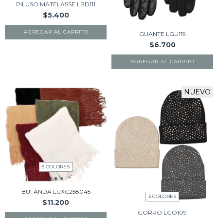
PILUSO MATELASSE LBD111
$5.400
AGREGAR AL CARRITO
GUANTE LGU119
$6.700
AGREGAR AL CARRITO
NUEVO
5 COLORES
BUFANDA LUXC258045
3 COLORES
$11.200
GORRO LGO109