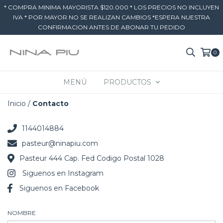
* COMPRA MINIMA MAYORISTA $120.000 * LOS PRECIOS NO INCLUYEN
IVA * POR MAYOR NO SE REALIZAN CAMBIOS *ESPERA NUESTRA
CONFIRMACION ANTES DE ABONAR TU PEDIDO
0
MENÚ
PRODUCTOS
Inicio
/
Contacto
1144014884
pasteur@ninapiu.com
Pasteur 444 Cap. Fed Codigo Postal 1028
Siguenos en Instagram
Siguenos en Facebook
NOMBRE