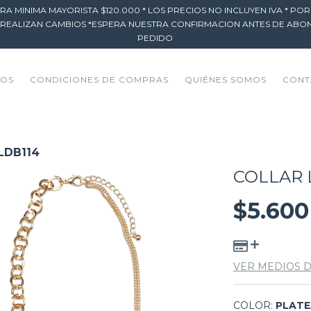
RA MINIMA MAYORISTA $120.000 * LOS PRECIOS NO INCLUYEN IVA * PO
 REALIZAN CAMBIOS *ESPERA NUESTRA CONFIRMACION ANTES DE ABO
PEDIDO
TOS
CONDICIONES DE COMPRAS
QUIÉNES SOMOS
CONT
LDB114
COLLAR 
$5.600
VER MEDIOS 
COLOR:
PLAT