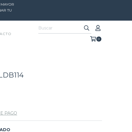
R MAYOR
NAR TU
ACTO
0
LDB114
DE PAGO
EADO