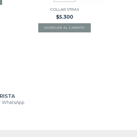
COLLAR STRAS
$5.300
AGREGAR AL CARRITO
A
RISTA
r WhatsApp