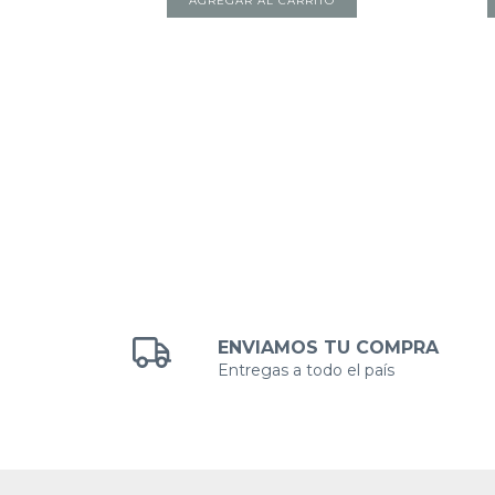
AGREGAR AL CARRITO
TO
ENVIAMOS TU COMPRA
Entregas a todo el país