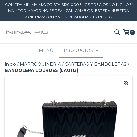
* COMPRA MINIMA MAYORISTA $120.000 * LOS PRECIOS NO INCLUYEN
IVA * POR MAYOR NO SE REALIZAN CAMBIOS *ESPERA NUESTRA
CONFIRMACION ANTES DE ABONAR TU PEDIDO
0
MENÚ
PRODUCTOS
Inicio
/
MARROQUINERIA
/
CARTERAS Y BANDOLERAS
/
BANDOLERA LOURDES (LAU113)