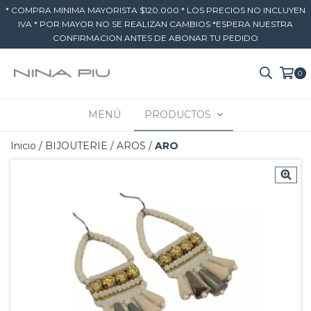
* COMPRA MINIMA MAYORISTA $120.000 * LOS PRECIOS NO INCLUYEN
IVA * POR MAYOR NO SE REALIZAN CAMBIOS *ESPERA NUESTRA
CONFIRMACION ANTES DE ABONAR TU PEDIDO
0
MENÚ
PRODUCTOS
Inicio
/
BIJOUTERIE
/
AROS
/
ARO