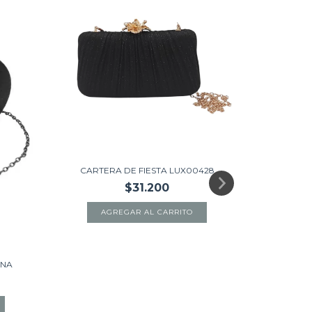
CARTERA DE FIESTA LUX00428
$31.200
AGREGAR AL CARRITO
ENA
A