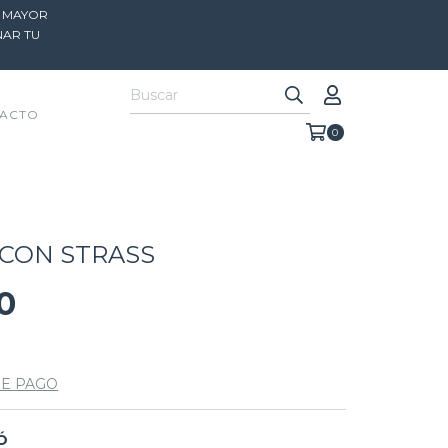
R MAYOR
NAR TU
ACTO
0
CON STRASS
0
DE PAGO
Ó